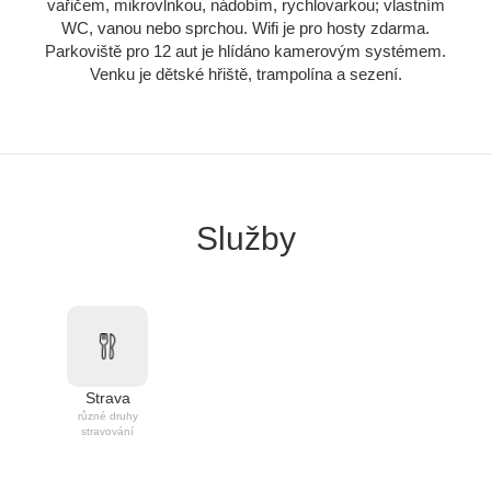
vařičem, mikrovlnkou, nádobím, rychlovarkou; vlastním
WC, vanou nebo sprchou. Wifi je pro hosty zdarma.
Parkoviště pro 12 aut je hlídáno kamerovým systémem.
Venku je dětské hřiště, trampolína a sezení.
Služby
Strava
různé druhy
stravování