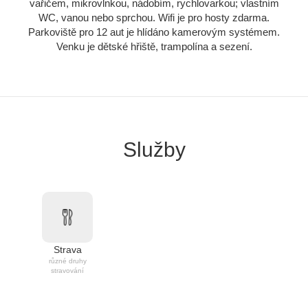
vařičem, mikrovlnkou, nádobím, rychlovarkou; vlastním
WC, vanou nebo sprchou. Wifi je pro hosty zdarma.
Parkoviště pro 12 aut je hlídáno kamerovým systémem.
Venku je dětské hřiště, trampolína a sezení.
Služby
Strava
různé druhy
stravování