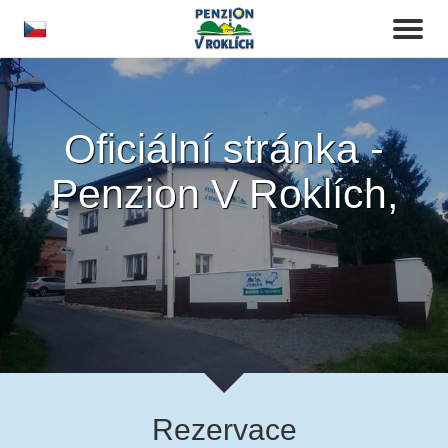
cs
Toggl
naviga
Oficiální stránka -
Penzion V Roklích,
hotel, ubytování
Říčany u Prahy,
Praha - východ,
Říčany
Rezervace