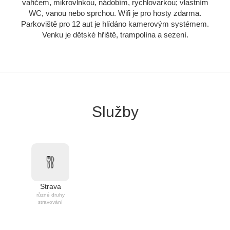
vařičem, mikrovlnkou, nádobím, rychlovarkou; vlastním
WC, vanou nebo sprchou. Wifi je pro hosty zdarma.
Parkoviště pro 12 aut je hlídáno kamerovým systémem.
Venku je dětské hřiště, trampolína a sezení.
Služby
Strava
různé druhy
stravování