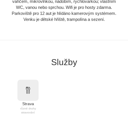
vařičem, mikrovlnkou, nádobím, rychlovarkou; vlastním
WC, vanou nebo sprchou. Wifi je pro hosty zdarma.
Parkoviště pro 12 aut je hlídáno kamerovým systémem.
Venku je dětské hřiště, trampolína a sezení.
Služby
Strava
různé druhy
stravování