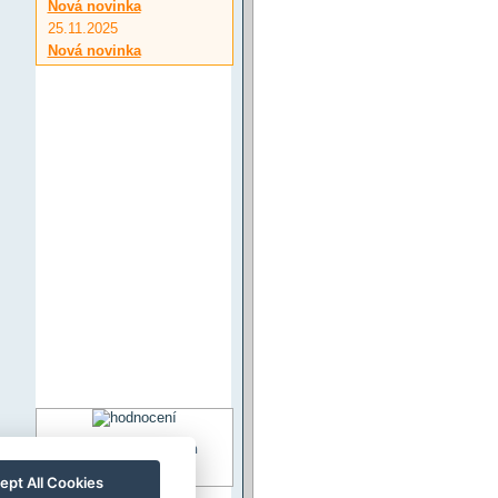
Nová novinka
25.11.2025
Nová novinka
Penzion V Roklích
ept All Cookies