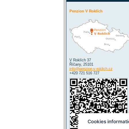
Penzion V Roklích
V Roklích 37
Říčany
,
25101
info@penzion-v-roklich.cz
+420 721 516 727
Cookies informat