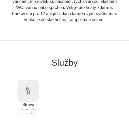
vařičem, mikrovlnkou, nádobím, rychlovarkou; vlastním
WC, vanou nebo sprchou. Wifi je pro hosty zdarma.
Parkoviště pro 12 aut je hlídáno kamerovým systémem.
Venku je dětské hřiště, trampolína a sezení.
Služby
Strava
různé druhy
stravování