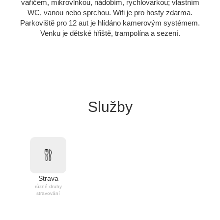
vařičem, mikrovlnkou, nádobím, rychlovarkou; vlastním
WC, vanou nebo sprchou. Wifi je pro hosty zdarma.
Parkoviště pro 12 aut je hlídáno kamerovým systémem.
Venku je dětské hřiště, trampolína a sezení.
Služby
Strava
různé druhy
stravování