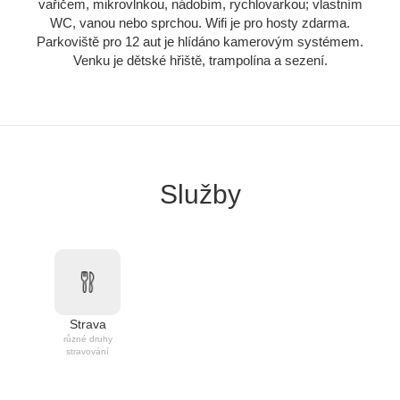
vařičem, mikrovlnkou, nádobím, rychlovarkou; vlastním
WC, vanou nebo sprchou. Wifi je pro hosty zdarma.
Parkoviště pro 12 aut je hlídáno kamerovým systémem.
Venku je dětské hřiště, trampolína a sezení.
Služby
Strava
různé druhy
stravování