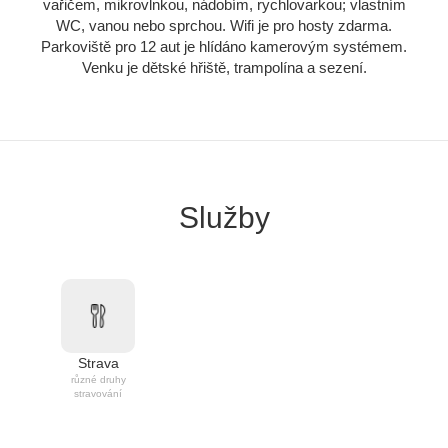
vařičem, mikrovlnkou, nádobím, rychlovarkou; vlastním
WC, vanou nebo sprchou. Wifi je pro hosty zdarma.
Parkoviště pro 12 aut je hlídáno kamerovým systémem.
Venku je dětské hřiště, trampolína a sezení.
Služby
Strava
různé druhy
stravování