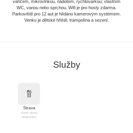
vařičem, mikrovlnkou, nádobím, rychlovarkou; vlastním
WC, vanou nebo sprchou. Wifi je pro hosty zdarma.
Parkoviště pro 12 aut je hlídáno kamerovým systémem.
Venku je dětské hřiště, trampolína a sezení.
Služby
Strava
různé druhy
stravování