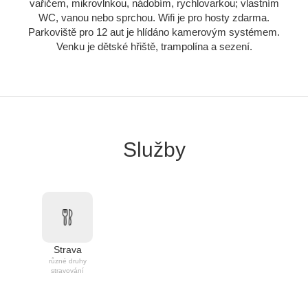
vařičem, mikrovlnkou, nádobím, rychlovarkou; vlastním
WC, vanou nebo sprchou. Wifi je pro hosty zdarma.
Parkoviště pro 12 aut je hlídáno kamerovým systémem.
Venku je dětské hřiště, trampolína a sezení.
Služby
Strava
různé druhy
stravování